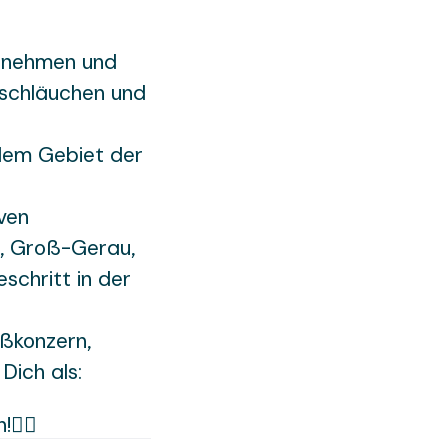
ernehmen und
fschläuchen und
 dem Gebiet der
iven
m, Groß-Gerau,
schritt in der
ßkonzern,
 Dich als:
👍🏼