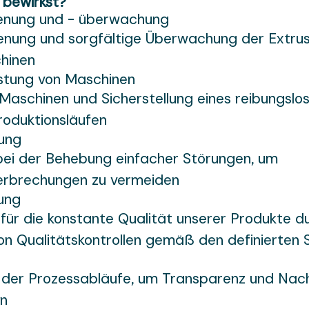
 bewirkst?
enung und - überwachung
enung und sorgfältige Überwachung der Extrus
hinen
üstung von Maschinen
Maschinen und Sicherstellung eines reibungsl
roduktionsläufen
ung
bei der Behebung einfacher Störungen, um
erbrechungen zu vermeiden
ung
ür die konstante Qualität unserer Produkte d
on Qualitätskontrollen gemäß den definierten
der Prozessabläufe, um Transparenz und Nachv
en