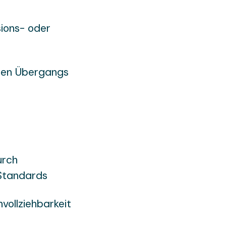
ions- oder
osen Übergangs
urch
 Standards
ollziehbarkeit