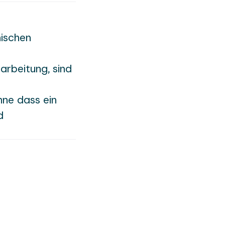
nischen
rarbeitung, sind
hne dass ein
d