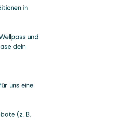
itionen in
Wellpass und
ease dein
für uns eine
ote (z. B.