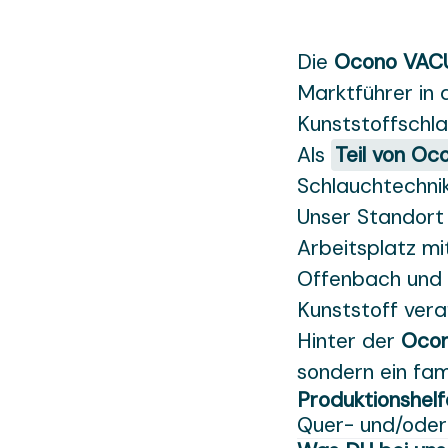
Die
Ocono VAC
Marktführer in 
Kunststoffschla
Als
Teil von Oc
Schlauchtechnik
Unser Standort 
Arbeitsplatz mi
Offenbach und D
Kunststoff vera
Hinter der
Oco
sondern ein fam
Produktionshelf
Quer- und/oder 