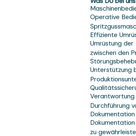
Was DU bei uns
Maschinenbedi
Operative Bedi
Spritzgussmasc
Effiziente Umr
Umrüstung der 
zwischen den P
Störungsbeheb
Unterstützung 
Produktionsunt
Qualitätssicher
Verantwortung f
Durchführung v
Dokumentation
Dokumentation 
zu gewährleist