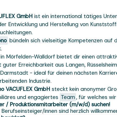
UFLEX GmbH
ist ein international tätiges Unt
der Entwicklung und Herstellung von Kunststof
uchleitungen.
ono
bündeln sich vielseitige Kompetenzen auf
.
in Mörfelden-Walldorf bietet dir einen attrakt
t guter Erreichbarkeit aus Langen, Rüsselshei
armstadt - ideal für deinen nächsten Karriere
rbeitenden Industrie.
no VACUFLEX GmbH
steckt kein anonymer Gro
iliäres und engagiertes
Team
, für welches wir
er / Produktionsmitarbeiter (m/w/d) suchen!
Berufseinsteiger/innen sind herzlich willkommen!