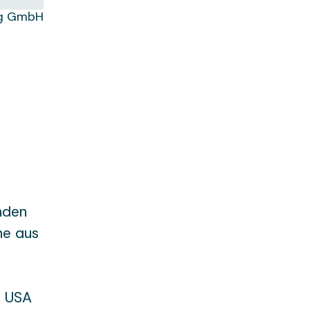
ng GmbH
nden
he aus
n USA