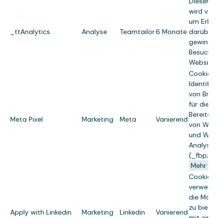
Dieser C
wird ver
um Erken
_ttAnalytics
Analyse
Teamtailor
6 Monate
darüber 
gewinnen
Besucher
Website 
Cookies 
Identifiz
von Brow
für die
Bereitste
Meta Pixel
Marketing
Meta
Variierend
von Wer
und Webs
Analysed
(_fbp; _
Mehr er
Cookies
verwend
die Mögli
zu bieten
Apply with Linkedin
Marketing
Linkedin
Variierend
mit eine