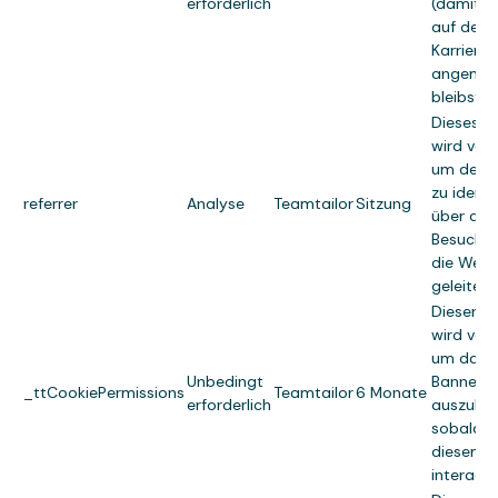
erforderlich
(damit du
auf der
Karrieres
angemel
bleibst).
Dieses C
wird ver
um den W
zu identif
referrer
Analyse
Teamtailor
Sitzung
über den
Besucher
die Webs
geleitet
Dieser C
wird ver
um das 
Unbedingt
Banner
_ttCookiePermissions
Teamtailor
6 Monate
erforderlich
auszuble
sobald d
diesem
interagie