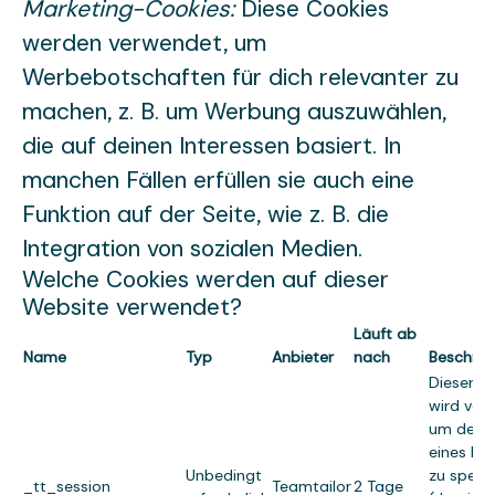
Marketing-Cookies:
Diese Cookies
werden verwendet, um
Werbebotschaften für dich relevanter zu
machen, z. B. um Werbung auszuwählen,
die auf deinen Interessen basiert. In
manchen Fällen erfüllen sie auch eine
Funktion auf der Seite, wie z. B. die
Integration von sozialen Medien.
Welche Cookies werden auf dieser
Website verwendet?
Läuft ab
Name
Typ
Anbieter
nach
Beschrei
Dieser C
wird ver
um den 
eines Be
Unbedingt
zu speic
_tt_session
Teamtailor
2 Tage