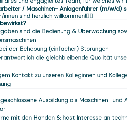
iliäres und engagiertes Team, für welches wir 
arbeiter / Maschinen- Anlagenführer (m/w/d) s
/innen sind herzlich willkommen!👍🏼
 bewirkst?
gaben sind die Bedienung & Überwachung so
ionsmaschinen
 bei der Behebung (einfacher) Störungen
erantwortlich die gleichbleibende Qualität uns
gem Kontakt zu unseren Kolleginnen und Kolleg
nung
bgeschlossene Ausbildung als Maschinen- und 
ar
erne mit den Händen & hast Interesse an tech