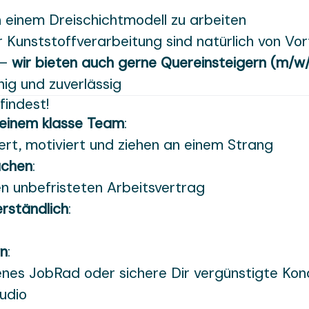
in einem Dreischichtmodell zu arbeiten
 Kunststoffverarbeitung sind natürlich von Vort
 –
wir bieten auch gerne Quereinsteigern (m/w
ig und zuverlässig
findest!
 einem klasse Team
:
ert, motiviert und ziehen an einem Strang
achen
:
en unbefristeten Arbeitsvertrag
erständlich
:
en
:
nes JobRad oder sichere Dir vergünstigte Kond
udio