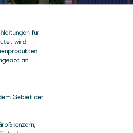
hleitungen für
utet wird.
rienprodukten
Angebot an
 dem Gebiet der
Großkonzern,