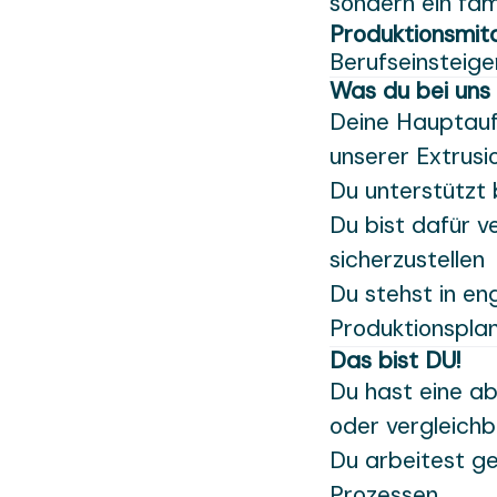
sondern ein fam
Produktionsmit
Berufseinsteiger
Was du bei uns
Deine Hauptauf
unserer Extrus
Du unterstützt
Du bist dafür v
sicherzustellen
Du stehst in en
Produktionspla
Das bist DU!
Du hast eine a
oder vergleichb
Du arbeitest g
Prozessen