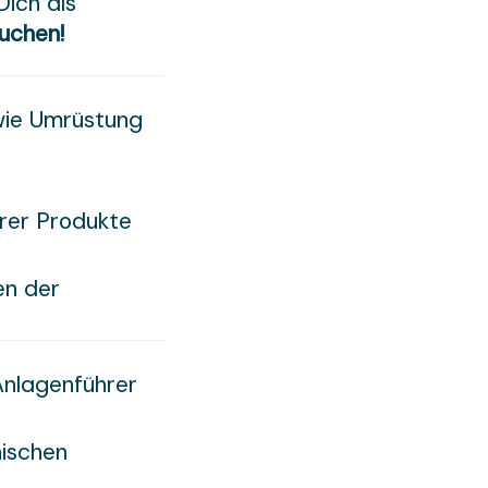
Dich als
uchen!
wie Umrüstung
erer Produkte
en der
Anlagenführer
nischen