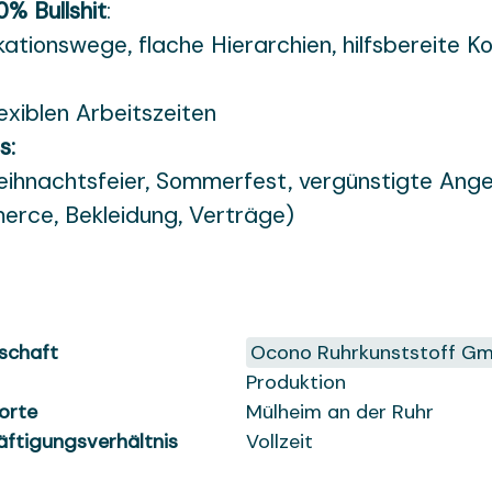
0% Bullshit
:
tionswege, flache Hierarchien, hilfsbereite Ko
lexiblen Arbeitszeiten
s:
ihnachtsfeier, Sommerfest, vergünstigte Angeb
erce, Bekleidung, Verträge)
schaft
Ocono Ruhrkunststoff G
Produktion
orte
Mülheim an der Ruhr
äftigungsverhältnis
Vollzeit