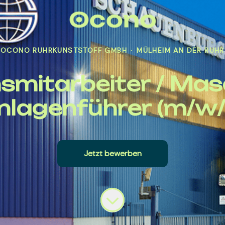
OCONO RUHRKUNSTSTOFF GMBH
·
MÜLHEIM AN DER RUHR
smitarbeiter / Mas
nlagenführer (m/w/
Jetzt bewerben