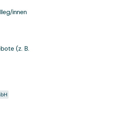
lleg/innen
ote (z. B.
mbH