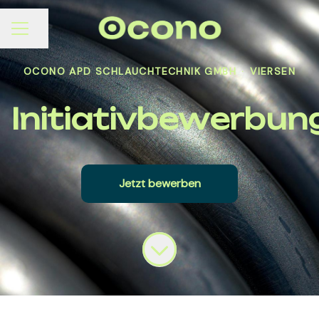
Seite teilen
KARRIEREMENÜ
OCONO APD SCHLAUCHTECHNIK GMBH
·
VIERSEN
Initiativbewerbun
Jetzt bewerben