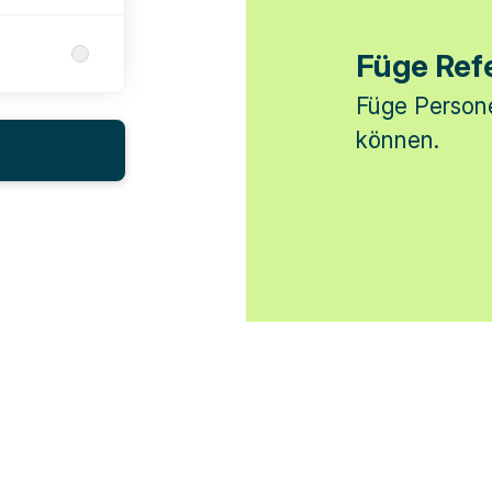
Füge Ref
Füge Persone
können.