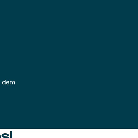
f dem
s!