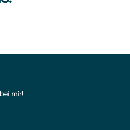
n
ei mir!